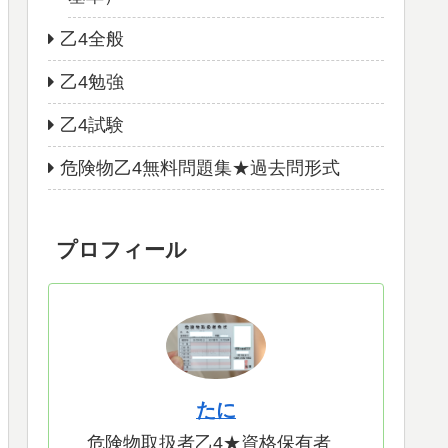
乙4全般
乙4勉強
乙4試験
危険物乙4無料問題集★過去問形式
プロフィール
たに
危険物取扱者乙4★資格保有者