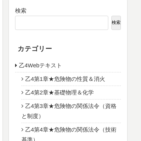
検索
検索
カテゴリー
乙4Webテキスト
乙4第1章★危険物の性質＆消火
乙4第2章★基礎物理＆化学
乙4第3章★危険物の関係法令（資格
と制度）
乙4第4章★危険物の関係法令（技術
基準）