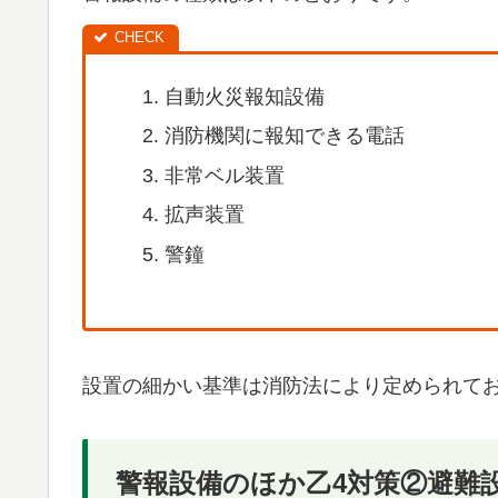
自動火災報知設備
消防機関に報知できる電話
非常ベル装置
拡声装置
警鐘
設置の細かい基準は消防法により定められて
警報設備のほか乙4対策②避難